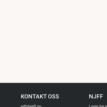
KONTAKT OSS
NJFF
njff@njff.no
Login for 