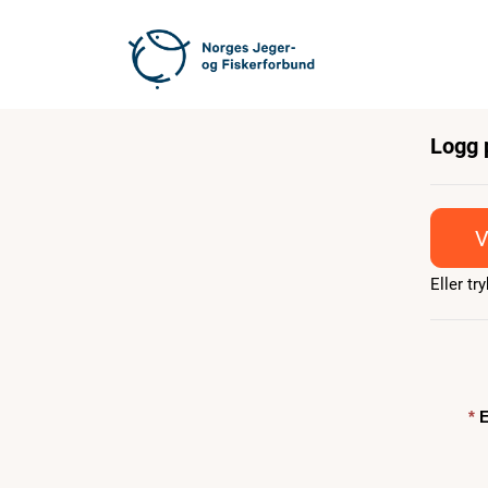
Logg 
V
Eller t