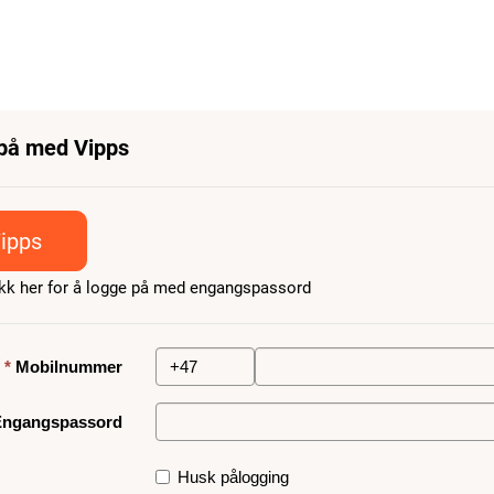
på med Vipps
ipps
rykk her for å logge på med engangspassord
Mobilnummer
Engangspassord
Husk pålogging